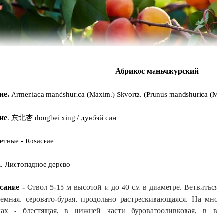
Абрикос маньчжурский
ие.
Armeniaca mandshurica (Maxim.) Skvortz. (Prunus mandshurica (
ие
. 东北杏 dongbei xing / дунбэй син
етные - Rosaceae
а
. Листопадное дерево
сание -
Ствол 5-15 м высотой и до 40 см в диаметре. Ветвиться
темная, серовато-бурая, продольно растрескивающаяся. На мно
гах - блестящая, в нижней части буроватооливковая, в в