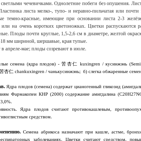
светлыми чечевичками. Однолетние побеги без опушения. Листь
ластинка листа мелко-, тупо- и неравно-пильчатая или почти 
ые темно-красные, имеющие при основании листа 2-3 желёз
е или на очень коротких цветоножках. Цветки распускаются 
е. Плоды почти круглые, 1,5-2,6 см в диаметре, желтой окрас
-18 мм шириной, шершавые, края тупые.
 в апреле-мае; плоды созревают в июле.
лые семена (ядра плодов) - 苦杏仁 kuxingren / кусинжэнь (Semin
燀苦杏仁 chankuxingren / чанькусинжэнь; б) слегка обжаренные семе
в.
Ядра плодов (семена) содержат цианогенный гликозид (амигдал
ниям Фармакопеи КНР (2000) содержание амигдалина (C20H27NO
 3,0%.
тивность. Ядра плодов считают противокашлевым, противоопу
тивоглистным средством.
менению.
Семена абрикоса назначают при кашле, астме, бронхит
респираторных заболеваниях. Цветки считают средством, по