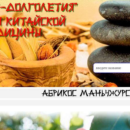
-Долголетия"
 Китайской
дицины
Абрикос маньчжур