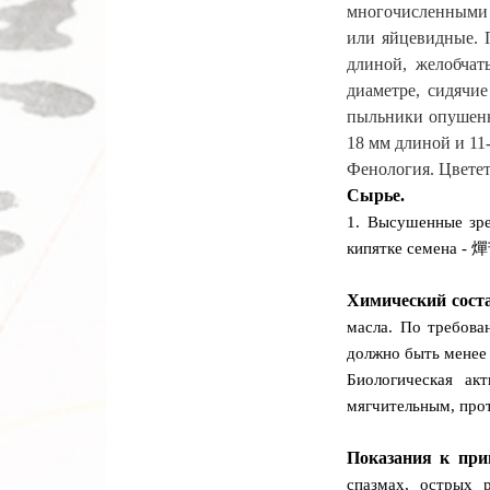
многочисленными 
или яйцевидные. П
длиной, желобчат
диаметре, сидячи
пыльники опушенны
18 мм длиной и 11
Фенология. Цветет
Сырье.
1. Высушенные зре
кипятке семена - 
Химический соста
масла. По требова
должно быть менее
Биологическая ак
мягчительным, про
Показания к при
спазмах, острых 