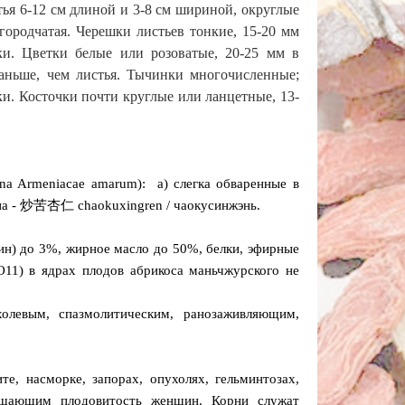
я 6-12 см длиной и 3-8 см шириной, округлые
городчатая. Черешки листьев тонкие, 15-20 мм
ки. Цветки белые или розоватые, 20-25 мм в
раньше, чем листья. Тычинки многочисленные;
ки. Косточки почти круглые или ланцетные, 13-
a Armeniacae amarum): а) слегка обваренные в
на - 炒苦杏仁 chaokuxingren / чаокусинжэнь.
ин) до 3%, жирное масло до 50%, белки, эфирные
11) в ядрах плодов абрикоса маньчжурского не
холевым, спазмолитическим, ранозаживляющим,
е, насморке, запорах, опухолях, гельминтозах,
вышающим плодовитость женщин. Корни служат