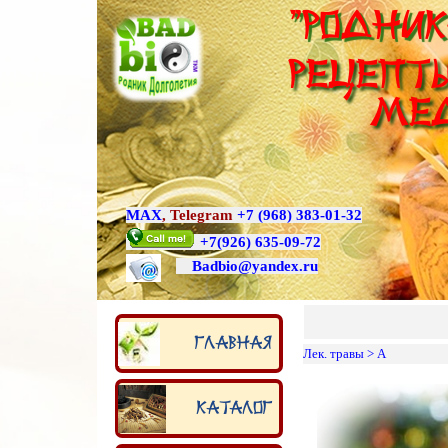
"Родник
Рецепты
ме
MAX
,
Telegram
+7 (968) 383-01-32
+7
(926) 635-09-72
Badbio@yande
x.ru
Главная
Лек. травы
>
А
Каталог