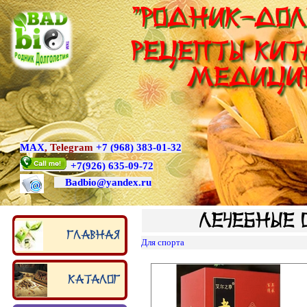
"Родник-Дол
Рецепты Кит
медици
MAX
,
Telegram
+7 (968) 383-01-32
+7
(926) 635-09-72
Badbio@yande
x.ru
Лечебные 
Главная
Для спорта
Каталог