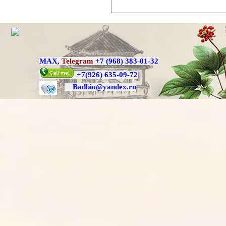
MAX
,
Telegram
+7 (968) 383-01-32
+7
(926) 635-09-72
Badbio@yande
x.ru