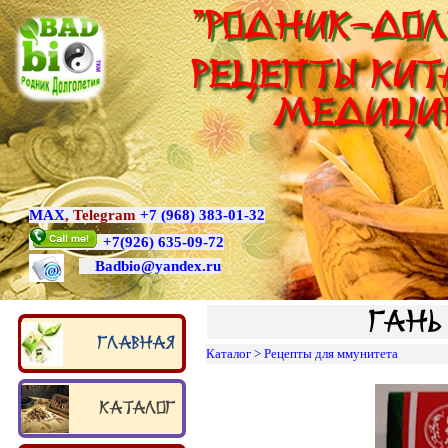
"Родник-Дол
Рецепты Кит
медици
MAX
,
Telegram
+7 (968) 383-01-32
+7
(926) 635-09-72
Badbio@yande
x.ru
Гань
Главная
Каталог
>
Рецепты для ммунитета
Каталог