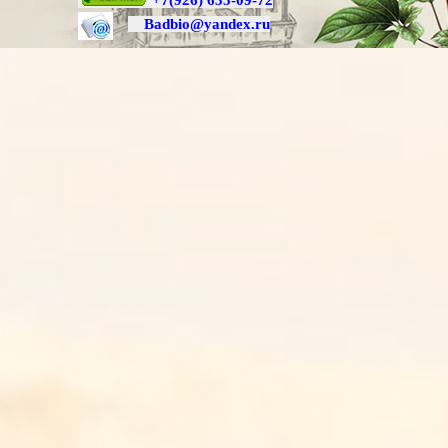
+7
(926) 635-09-72
Badbio@yande
x.ru