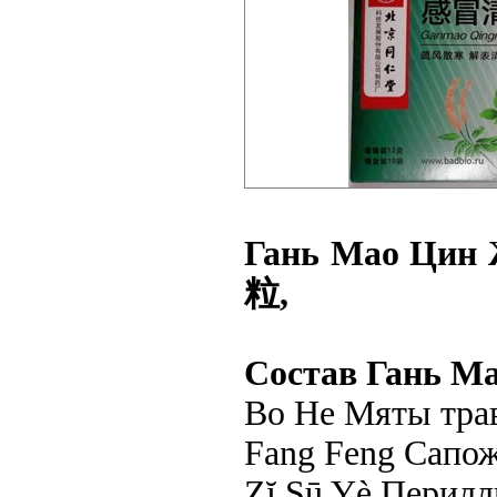
Гань Мао Цин
粒,
Состав
Гань М
Bo He Мяты трав
Fang Feng Сапож
Zĭ Sū Yè Периллы