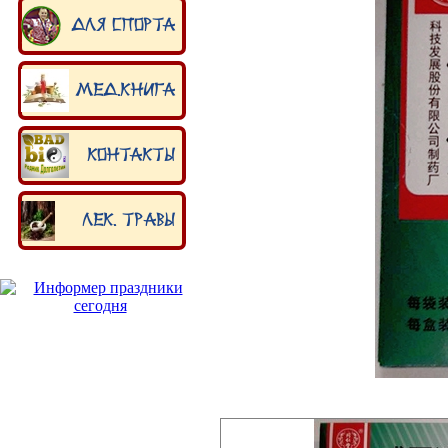
Для спорта
Мед.книга
Контакты
Лек. травы