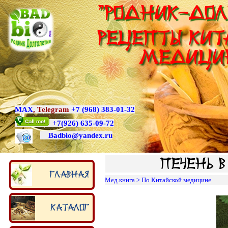
"Родник-Дол
Рецепты Кит
медици
MAX
,
Telegram
+7 (968) 383-01-32
+7
(926) 635-09-72
Badbio@yande
x.ru
Печень 
Главная
Мед.книга
>
По Китайской медицине
Каталог