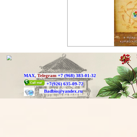
MAX
,
Telegram
+7 (968) 383-01-32
+7
(926) 635-09-72
Badbio@yande
x.ru