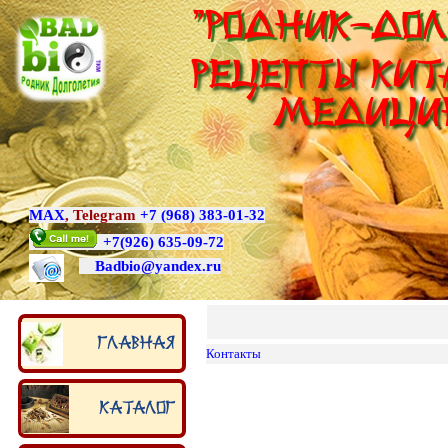
"Родник-Дол
Рецепты Кит
медици
MAX
,
Telegram
+7 (968) 383-01-32
+7
(926) 635-09-72
Badbio@yande
x.ru
Главная
Контакты
Каталог