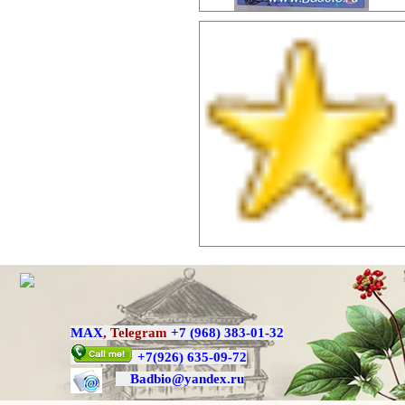
MAX
,
Telegram
+7 (968) 383-01-32
+7
(926) 635-09-72
Badbio@yande
x.ru