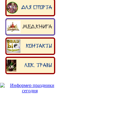
Для спорта
Мед.книга
Контакты
Лек. травы