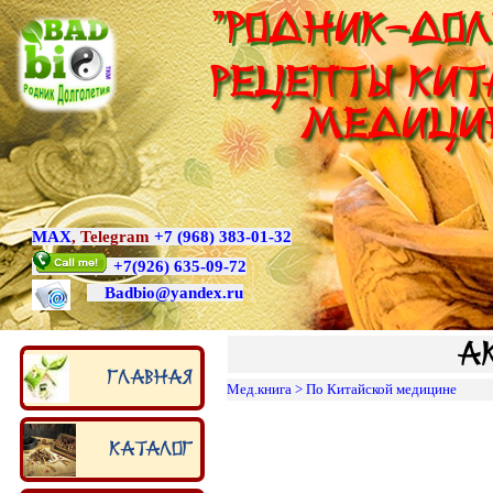
"Родник-Дол
Рецепты Кит
медици
MAX
,
Telegram
+7 (968) 383-01-32
+7
(926) 635-09-72
Badbio@yande
x.ru
А
Главная
Мед.книга
>
По Китайской медицине
Каталог