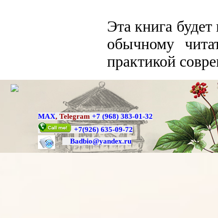
Эта книга будет
обычному чита
практикой совр
MAX
,
Telegram
+7 (968) 383-01-32
+7
(926) 635-09-72
Badbio@yande
x.ru