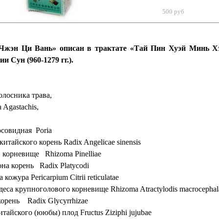
500 руб
Чжэн Ци Вань» описан в трактате «Тай Пин Хуэй Минь Хэ
и Сун (960-1279 гг.).
лосника трава,
 Agastachis,
s
осовидная Poria
итайского корень Radix Angeliсaе sinensis
 корневище Rhizoma Pinelliaе
она корень Radix Platycodi
ожура Pericarpium Citrii reticulatae
деса крупноголового корневище Rhizoma Atractylodis macrocepha
корень Radix Glycyrrhizae
тайского (ююбы) плод Fructus Ziziphi jujubae