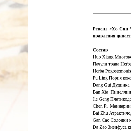
Рецепт «Хо Сян 
правления династи
Состав
Huo Xiang Многоко
Пачули трава Herba
Herba Pogostemoni
Fu Ling Пория кок
Dang Gui Дудника к
Ban Xia Пинеллии
Jie Geng Платикод
Chen Pi Мандарина к
Bai Zhu Атрактило
Gan Cao Солодки 
Da Zao Зизифуса ки