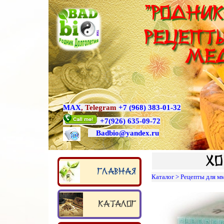
"Родник
Рецепты
ме
MAX
,
Telegram
+7 (968) 383-01-32
+7
(926) 635-09-72
Badbio@yande
x.ru
Хо
Главная
Каталог
>
Рецепты для м
Каталог