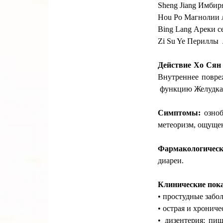
Sheng Jiang Имбир
Hou Po Магнолии л
Bing Lang Ареки 
Zi Su Ye Периллы л
Действие Хо Сян
Внутреннее повре
функцию Желудка,
Симптомы:
озно
метеоризм, ощущен
Фармакологичес
диареи.
Клинические пока
• простудные забо
• острая и хронич
• дизентерия; пи