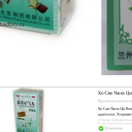
Хо Сян Чжэн Ци
Противовоспалител
Хо Сян Чжэн Ци Ван
адаптоген. Устраня
ветром, холодом и с
гастроэнтерита
В наличии