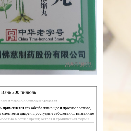
 Вань 200 пилюль
ьные и жаропонижающие средства
ь применяется как обезболивающее и противорвотное,
ет симптомы диареи, простудные заболевания, вызванные
ыростью в летнее время; острая и хроническая формы