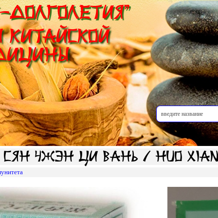
-Долголетия"
 Китайской
дицины
 Сян Чжэн Ци Вань / Huo Xia
мунитета