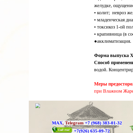
желудке, ощущение
• колит; невроз же
• младенческая ди
• токсикоз 1-ой п
• крапивница (в с
●акклиматизация.
Форма выпуска Х
Способ применен
водой. Концентрир
Меры предосторо
при Влажном Жаре
MAX
,
Telegram
+7 (968) 383-01-32
+7
(926) 635-09-72