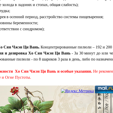
 холода в ладонях и стопах, общая слабость);
лудка;
арея в осенний период, расстройство системы пищеварения;
оловины беременности;
оответствии с синдромом);
о Сян Чжэн Ци Вань.
Концентрированные пилюли – 192 и 200
ия и дозировка Хо Сян Чжэн Ци Вань
- За 30 минут до или че
ованные пилюли - по 8 шариков 3 раза в день, либо по назначе
жности Хо Сян Чжэн Ци Вань и особые указания.
Не рекомен
 и Огне Пустоты.