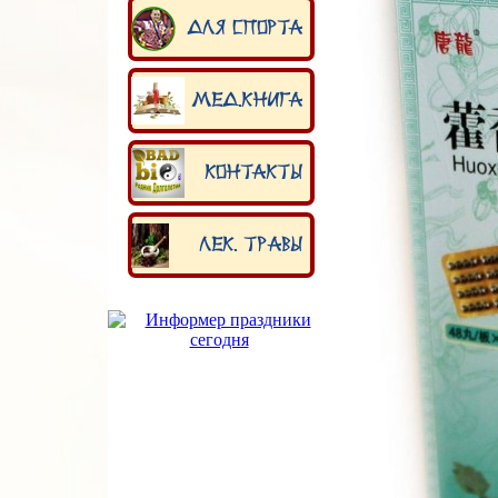
Для спорта
Мед.книга
Контакты
Лек. травы