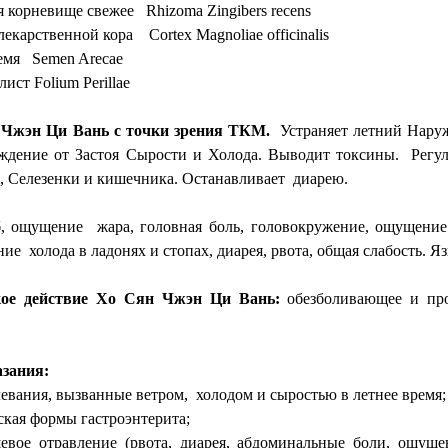
я корневище свежее Rhizoma Zingibers recens
екарственной кора Cortex Magnoliae officinalis
семя Semen Arecae
ист Folium Perillae
 Чжэн Ци Вань с точки зрения ТКМ.
Устраняет летний Наруж
ждение от Застоя Сырости и Холода. Выводит токсины. Регул
 Селезенки и кишечника. Останавливает диарею.
б, ощущение жара, головная боль, головокружение, ощущение
ие холода в ладонях и стопах, диарея, рвота, общая слабость. 
кое действие Хо Сян Чжэн Ци Вань:
обезболивающее и про
зания:
левания, вызванные ветром, холодом и сыростью в летнее время;
еская формы гастроэнтерита;
щевое отравление (рвота, диарея, абдоминальные боли, ощуще