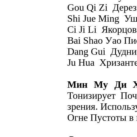
Gou Qi Zi Дерез
Shi Jue Ming Уш
Сi Ji Li Якорцов
Bai Shao Уао Пи
Dang Gui Дудник
Ju Hua Хризант
Мин Му Ди Ху
Тонизирует Поч
зрения. Использ
Огне Пустоты в 