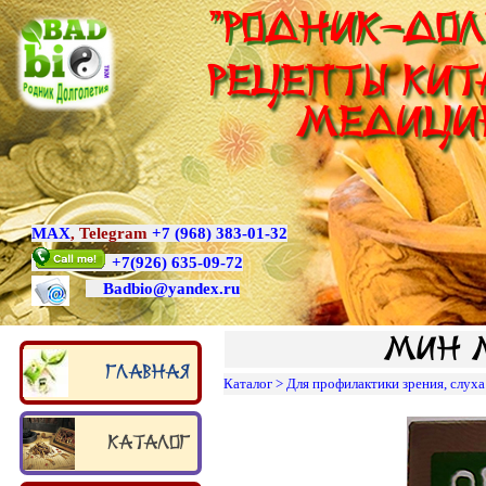
"Родник-Дол
Рецепты Кит
медици
MAX
,
Telegram
+7 (968) 383-01-32
+7
(926) 635-09-72
Badbio@yande
x.ru
Мин М
Главная
Каталог
>
Для профилактики зрения, слуха
Каталог