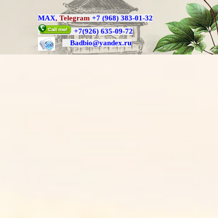
MAX
,
Telegram
+7 (968) 383-01-32
+7
(926) 635-09-72
Badbio@yande
x.ru