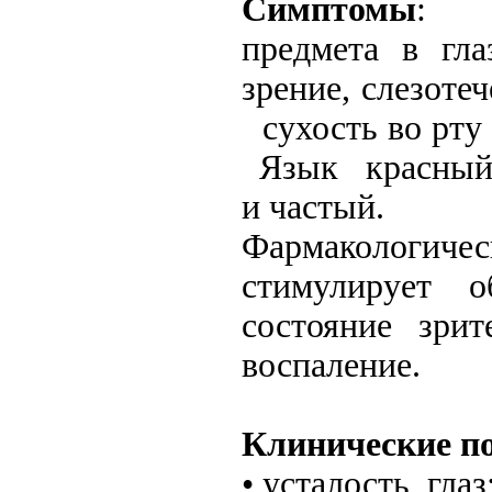
Симптомы
: с
предмета в гла
зрение, слезоте
сухость во рту 
Язык красный, 
и частый.
Фармакологиче
стимулирует о
состояние зри
воспаление.
Клинические п
• усталость гла