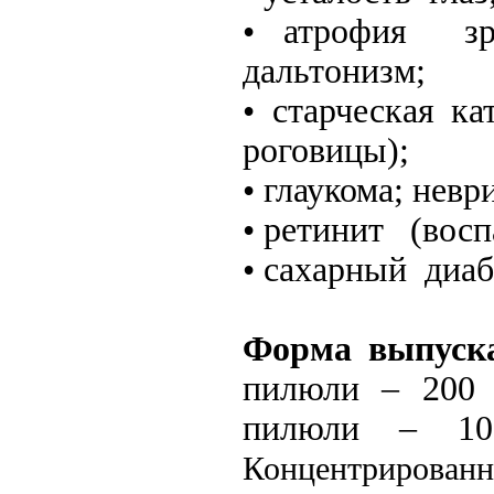
• атрофия зри
дальтонизм;
• старческая ка
роговицы);
• глаукома; нев
• ретинит (восп
• сахарный диаб
Форма выпуск
пилюли – 200 
пилюли – 10
Концентрированн