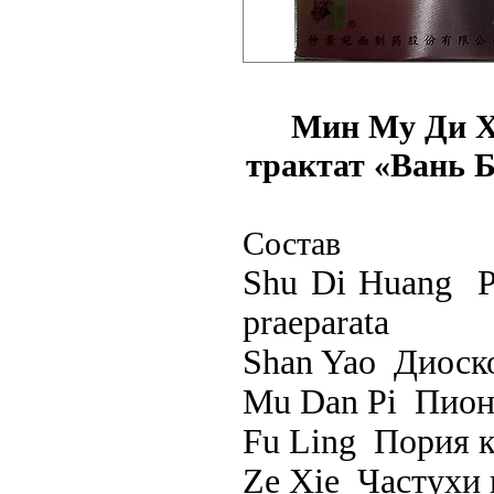
Мин Му Ди Ху
трактат «Вань 
Состав
Shu Di Huang Р
praeparata
Shan Yao Диоск
Mu Dan Pi Пиона
Fu Ling Пория 
Ze Xie Частухи