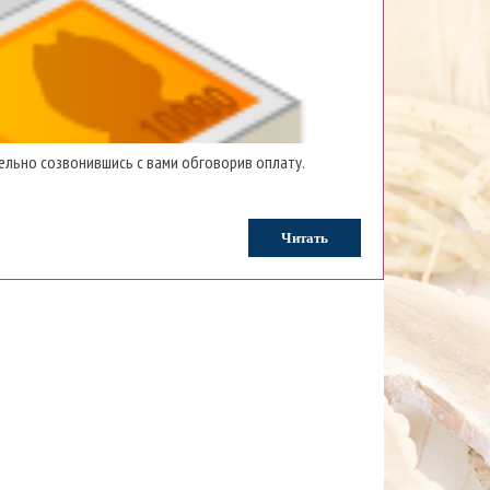
ельно созвонившись с вами обговорив оплату.
Читать