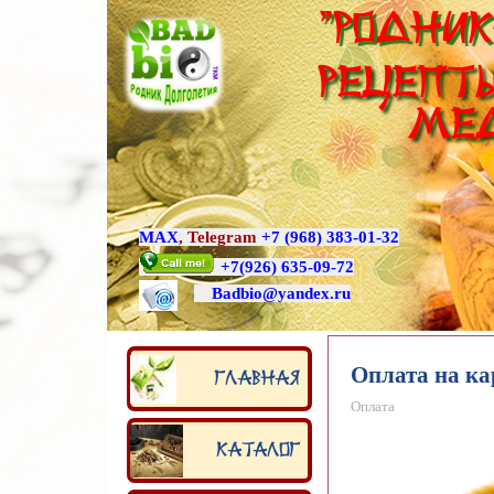
"Родник
Рецепты
ме
MAX
,
Telegram
+7 (968) 383-01-32
+7
(926) 635-09-72
Badbio@yande
x.ru
Оплата на ка
Главная
Оплата
Каталог