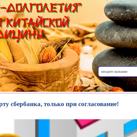
-Долголетия"
 Китайской
дицины
рту сбербанка, только при согласование!