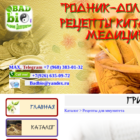
"Родник-Дол
Рецепты Кит
медици
MAX
,
Telegram
+7 (968) 383-01-32
+7
(926) 635-09-72
Badbio@yande
x.ru
Гр
Главная
Каталог
>
Рецепты для ммунитета
Каталог