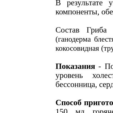
В результате 
компоненты, об
Состав Гриба
(ганодерма блест
кокосовидная (тр
Показания
- П
уровень холес
бессонница, сер
Способ пригото
150 мл горяч