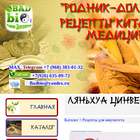
"Родник-Дол
Рецепты Кит
медици
MAX
,
Telegram
+7 (968) 383-01-32
+7
(926) 635-09-72
Badbio@yande
x.ru
Ляньхуа Цинве
Главная
Каталог
>
Рецепты для ммунитета
Каталог