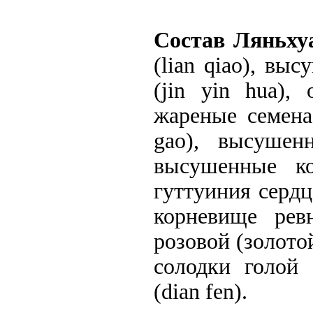
Состав Ляньху
(lian qiao), в
(jin yin hua),
жареные семена 
gao), высушен
высушенные ко
гуттуиния сердце
корневище ревн
розовой (золотой
солодки голой 
(dian fen).