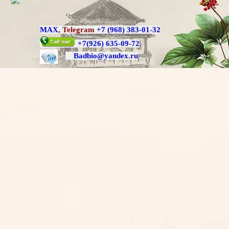
MAX
,
Telegram
+7 (968) 383-01-32
+7
(926) 635-09-72
Badbio@yande
x.ru