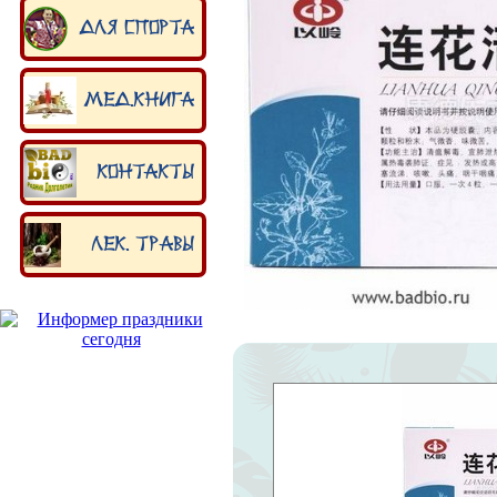
Для спорта
Мед.книга
Контакты
Лек. травы