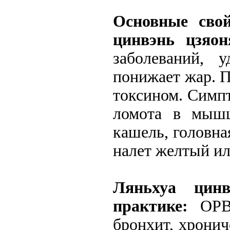
Основные сво
цинвэнь цзяо
заболеваний, 
понижает жар. П
токсином. Симпт
ломота в мышц
кашель, головная
налет желтый и
Ляньхуа цинв
практике:
ОРВИ
бронхит, хронич