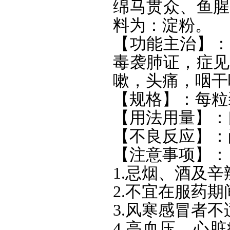
绵马贯众、鱼腥
料为：淀粉。
【功能主治】：
毒袭肺证，症见
嗽，头痛，咽干
【规格】：每粒装
【用法用量】：
【不良反应】：
【注意事项】：
1.忌烟、酒及
2.不宜在服药
3.风寒感冒者不
4.高血压、心