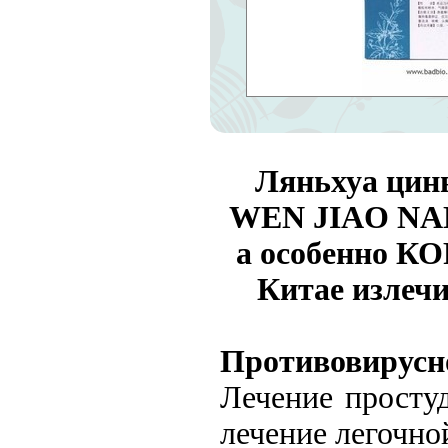
Ляньхуа ц
WEN JIAO N
а особенно К
Китае излечи
Противовирусно
Лечение просту
лечение легочно