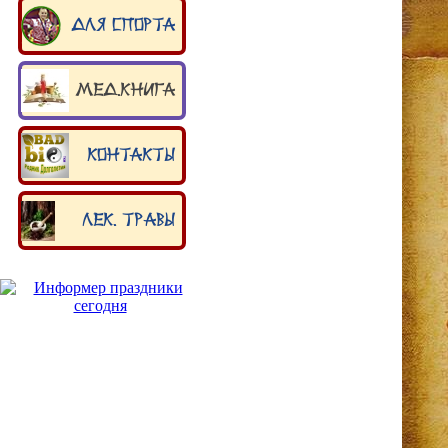
Для спорта
Мед.книга
Контакты
Лек. травы