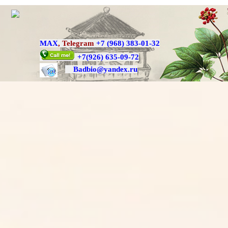
MAX
,
Telegram
+7 (968) 383-01-32
+7
(926) 635-09-72
Badbio@yande
x.ru