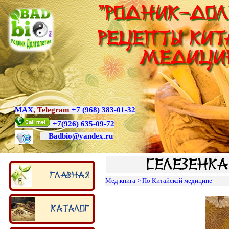
"Родник-Дол
Рецепты Кит
медици
MAX
,
Telegram
+7 (968) 383-01-32
+7
(926) 635-09-72
Badbio@yande
x.ru
Селезенк
Главная
Мед.книга
>
По Китайской медицине
Каталог