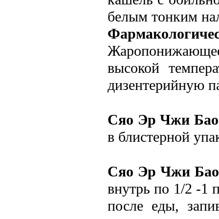
белым тонким на
Фармакологич
Жаропонижающее,
высокой темпер
дизентерийную п
Сяо Эр Чжи Бао
в блистерной упа
Сяо Эр Чжи Бао
внутрь по 1/2 -1 
после еды, запи