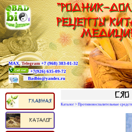
"Родник-Дол
Рецепты Кит
медици
MAX
,
Telegram
+7 (968) 383-01-32
+7
(926) 635-09-72
Badbio@yande
x.ru
Сяо
Главная
Каталог
>
Противовоспалительные средст
Каталог