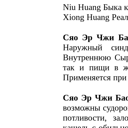
Niu Huang Быка к
Xiong Huang Реал
Сяо Эр Чжи Ба
Наружный синдр
Внутреннюю Сыро
так и пищи в же
Применяется при 
Сяо Эр Чжи Ба
возможны судорог
потливости, зал
кашель с обильно