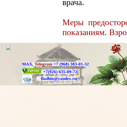
врача.
Меры предосторо
показани­ям. Взр
MAX
,
Telegram
+7 (968) 383-01-32
+7
(926) 635-09-72
Badbio@yande
x.ru