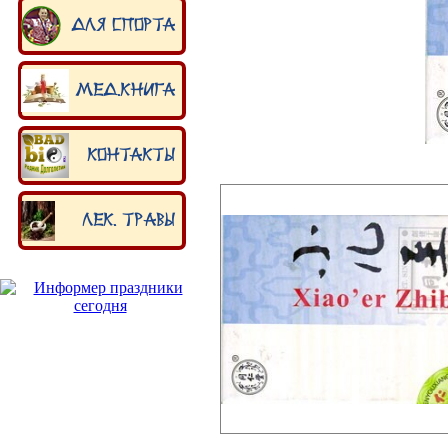
Для спорта
Мед.книга
Контакты
Лек. травы