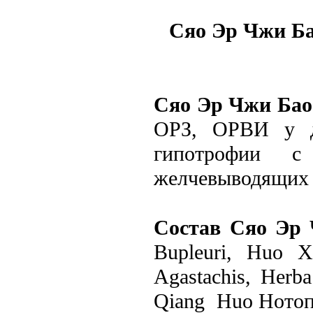
Сяо Эр Чжи Б
Сяо Эр Чжи Ба
ОРЗ, ОРВИ у де
гипотрофии с
желчевыводящих п
Состав
Сяо Эр
Bupleuri,
Huo Xi
Agastachis, Herb
Qiang Huo Нотоп