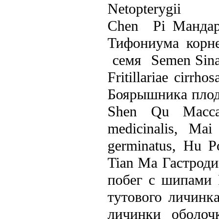
Netopterygii
Chen Pi Mандарин
Тифониума корне
cемя Semen Sinap
Fritillariaе cirrhos
Боярышника плод 
Shen Qu Масса 
medicinalis,
Mai
germinatus,
Hu P
Tian Ma Гастроди
побег с шипами 
тутового личинка
личинки оболочка